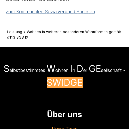
zum Kommunalen Sozialverband Sachsen
Leistung > Wohnen in weiteren besonderen Wohnformen gemäß
§113 SGB IX
S
W
I
D
GE
elbstbestimmtes
ohnen
n
er
sellschaft -
SWIDGE
Über uns
Unser Team