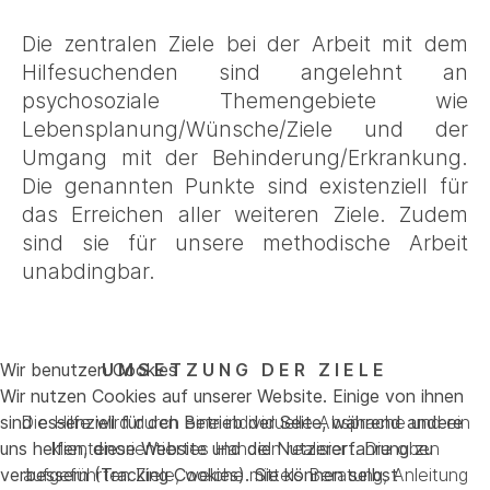
Die zentralen Ziele bei der Arbeit mit dem
Hilfesuchenden sind angelehnt an
psychosoziale Themengebiete wie
Lebensplanung/Wünsche/Ziele und der
Umgang mit der Behinderung/Erkrankung.
Die genannten Punkte sind existenziell für
das Erreichen aller weiteren Ziele. Zudem
sind sie für unsere methodische Arbeit
unabdingbar.
UMSETZUNG DER ZIELE
Wir benutzen Cookies
Wir nutzen Cookies auf unserer Website. Einige von ihnen
Die Hilfe wird durch eine individuelle Absprache und ein
sind essenziell für den Betrieb der Seite, während andere
klientenorientiertes Handeln realisiert. Die oben
uns helfen, diese Website und die Nutzererfahrung zu
aufgeführten Ziele, welche mittels Beratung, Anleitung
verbessern (Tracking Cookies). Sie können selbst