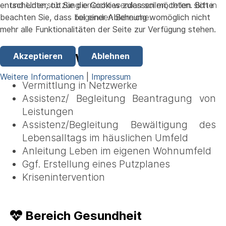
und Unterstützung erreicht werden sollen, teilen sich in
entscheiden, ob Sie die Cookies zulassen möchten. Bitte
folgenden Bereiche:
beachten Sie, dass bei einer Ablehnung womöglich nicht
mehr alle Funktionalitäten der Seite zur Verfügung stehen.
Bereich Wohnen
Akzeptieren
Ablehnen
Weitere Informationen
|
Impressum
Vermittlung in Netzwerke
Assistenz/ Begleitung Beantragung von
Leistungen
Assistenz/Begleitung Bewältigung des
Lebensalltags im häuslichen Umfeld
Anleitung Leben im eigenen Wohnumfeld
Ggf. Erstellung eines Putzplanes
Krisenintervention
Bereich Gesundheit